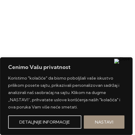
Cenimo Vašu privatnost
Koristimo "kolačiće" da bismo poboljšali vaše iskustvo
prilikom posete sajtu, prikazivali personalizovan sadržaj i
analizirali naš saobraćaj na sajtu. Klikom na dugme
„NASTAVI“, prihvatate uslove korišćenja naših "kolačića" i
ova poruka Vam više neće smetati.
DETALJNIJE INFORMACIJE
NASTAVI